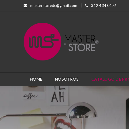
masterstoredc@gmail.com
312 434 0176
HOME
NOSOTROS
CATALOGO DE P