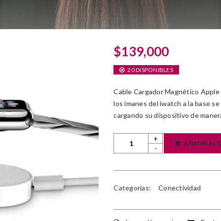
$
139,000
20 DISPONIBLES
Cable Cargador Magnético Apple W
los imanes del iwatch a la base s
cargando su dispositivo de manera
AÑADIR AL 
Categorías:
Conectividad