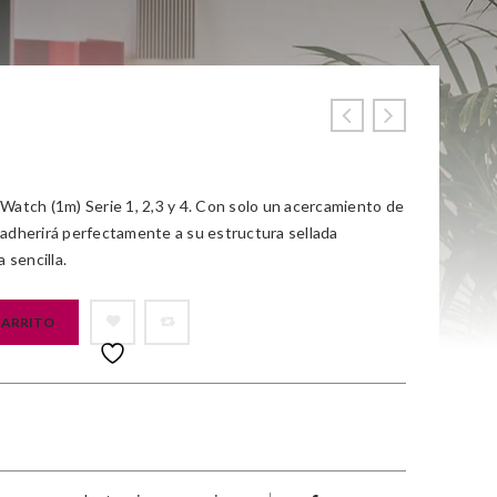
atch (1m) Serie 1, 2,3 y 4. Con solo un acercamiento de
e adherirá perfectamente a su estructura sellada
 sencilla.
CARRITO

			<i class="fa fa-retweet"></i><span class="ts-tooltip button-tooltip">Comparar</span>		