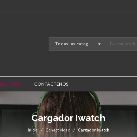
Todas las categorias
RODUCTOS
CONTACTENOS
Cargador Iwatch
Inicio
/
Conectividad
/
Cargador Iwatch