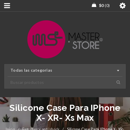
$
0
0
Todas las categorias
Silicone Case Para IPhone
X- XR- Xs Max
Inicio
/
Estuches y anti shock
/
Silicone Case Para IPhone X- XR-