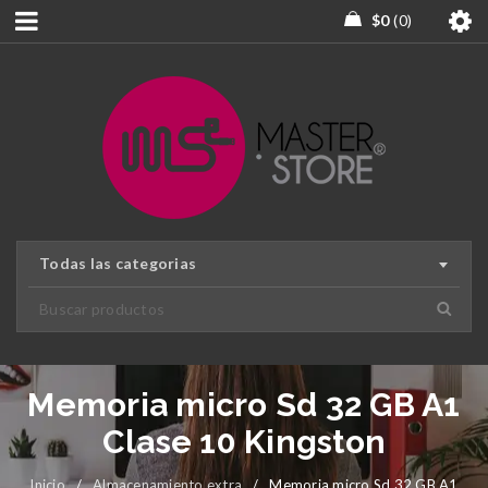
$
0
0
Todas las categorias
Memoria micro Sd 32 GB A1
Clase 10 Kingston
Inicio
/
Almacenamiento extra
/
Memoria micro Sd 32 GB A1